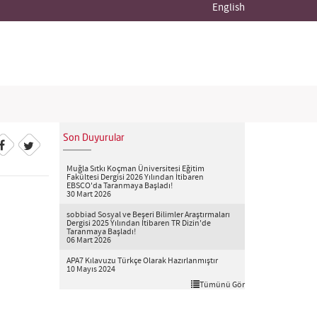
English
Son Duyurular
Muğla Sıtkı Koçman Üniversitesi Eğitim
Fakültesi Dergisi 2026 Yılından İtibaren
EBSCO'da Taranmaya Başladı!
30 Mart 2026
sobbiad Sosyal ve Beşeri Bilimler Araştırmaları
Dergisi 2025 Yılından İtibaren TR Dizin'de
Taranmaya Başladı!
06 Mart 2026
APA7 Kılavuzu Türkçe Olarak Hazırlanmıştır
10 Mayıs 2024
Tümünü Gör